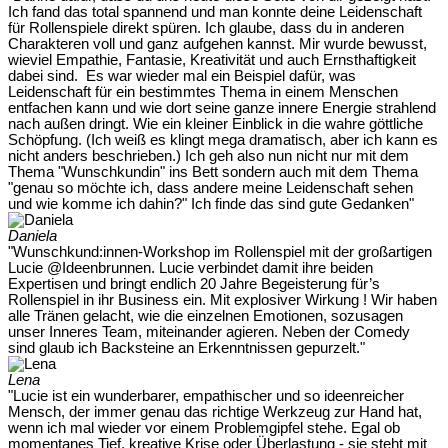
Ich fand das total spannend und man konnte deine Leidenschaft
für Rollenspiele direkt spüren. Ich glaube, dass du in anderen
Charakteren voll und ganz aufgehen kannst. Mir wurde bewusst,
wieviel Empathie, Fantasie, Kreativität und auch Ernsthaftigkeit
dabei sind. Es war wieder mal ein Beispiel dafür, was
Leidenschaft für ein bestimmtes Thema in einem Menschen
entfachen kann und wie dort seine ganze innere Energie strahlend
nach außen dringt. Wie ein kleiner Einblick in die wahre göttliche
Schöpfung. (Ich weiß es klingt mega dramatisch, aber ich kann es
nicht anders beschrieben.) Ich geh also nun nicht nur mit dem
Thema "Wunschkundin" ins Bett sondern auch mit dem Thema
"genau so möchte ich, dass andere meine Leidenschaft sehen
und wie komme ich dahin?" Ich finde das sind gute Gedanken"
Daniela
"Wunschkund:innen-Workshop im Rollenspiel mit der großartigen
Lucie @Ideenbrunnen. Lucie verbindet damit ihre beiden
Expertisen und bringt endlich 20 Jahre Begeisterung für’s
Rollenspiel in ihr Business ein. Mit explosiver Wirkung ! Wir haben
alle Tränen gelacht, wie die einzelnen Emotionen, sozusagen
unser Inneres Team, miteinander agieren. Neben der Comedy
sind glaub ich Backsteine an Erkenntnissen gepurzelt."
Lena
"Lucie ist ein wunderbarer, empathischer und so ideenreicher
Mensch, der immer genau das richtige Werkzeug zur Hand hat,
wenn ich mal wieder vor einem Problemgipfel stehe. Egal ob
momentanes Tief, kreative Krise oder Überlastung - sie steht mit