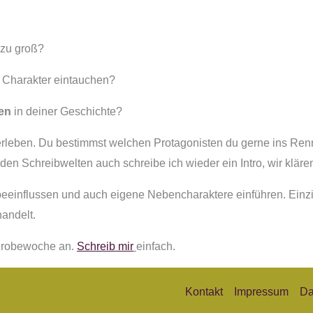
 zu groß?
n Charakter eintauchen?
en
in deiner Geschichte?
erleben. Du bestimmst welchen Protagonisten du gerne ins Ren
en Schreibwelten auch schreibe ich wieder ein Intro, wir kläre
nflussen und auch eigene Nebencharaktere einführen. Einzig e
andelt.
e Probewoche an.
Schreib mir
einfach.
Kontakt
Impressum
Da