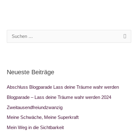
S
u
c
h
Neueste Beiträge
e
n
Abschluss Blogparade Lass deine Träume wahr werden
n
Blogparade – Lass deine Träume wahr werden 2024
a
Zweitausendfreiundzwanzig
c
Meine Schwäche, Meine Superkraft
h
:
Mein Weg in die Sichtbarkeit