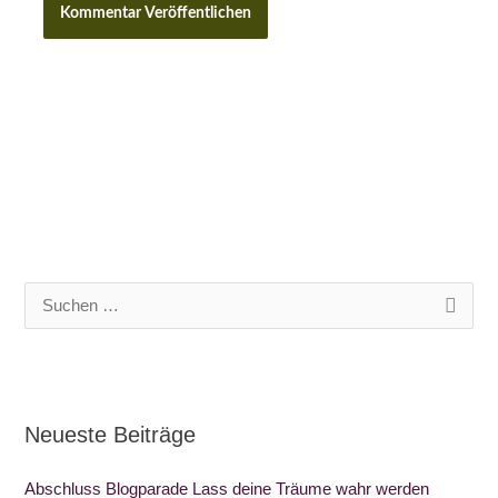
S
u
c
h
Neueste Beiträge
e
n
Abschluss Blogparade Lass deine Träume wahr werden