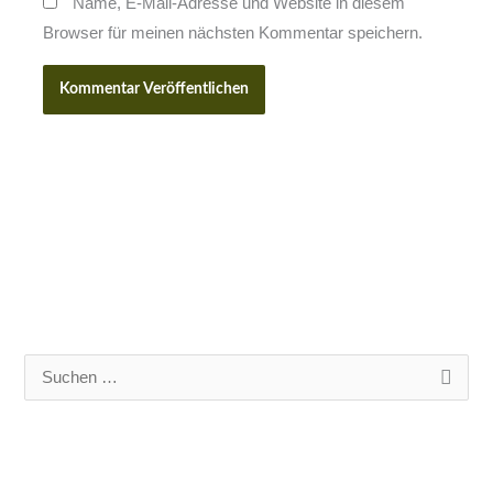
Name, E-Mail-Adresse und Website in diesem
Browser für meinen nächsten Kommentar speichern.
S
u
c
h