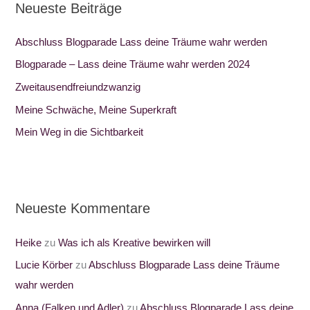
Neueste Beiträge
e
n
Abschluss Blogparade Lass deine Träume wahr werden
n
Blogparade – Lass deine Träume wahr werden 2024
a
Zweitausendfreiundzwanzig
c
Meine Schwäche, Meine Superkraft
h
:
Mein Weg in die Sichtbarkeit
Neueste Kommentare
Heike
zu
Was ich als Kreative bewirken will
Lucie Körber
zu
Abschluss Blogparade Lass deine Träume
wahr werden
Anna (Falken und Adler)
zu
Abschluss Blogparade Lass deine