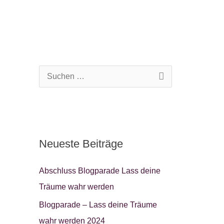
S
u
c
h
Neueste Beiträge
e
n
Abschluss Blogparade Lass deine
n
Träume wahr werden
a
Blogparade – Lass deine Träume
c
wahr werden 2024
h