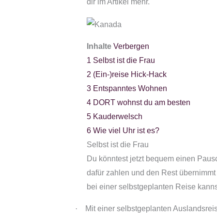
dir im Artikel mehr.
Inhalte
Verbergen
1
Selbst ist die Frau
2
(Ein-)reise Hick-Hack
3
Entspanntes Wohnen
4
DORT wohnst du am besten
5
Kauderwelsch
6
Wie viel Uhr ist es?
Selbst ist die Frau
Du könntest jetzt bequem einen Paus
dafür zahlen und den Rest übernimmt d
bei einer selbstgeplanten Reise kanns
·
Mit einer selbstgeplanten Auslandsreis